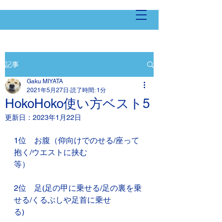
記事
Gaku MIYATA
2021年5月27日
読了時間: 1分
HokoHoko使い方ベスト5
更新日：
2023年1月22日
1位　お腹（仰向けでのせる/座って
抱く/ウエストに挟む　
等）　　　　　　
2位　足(足の甲に乗せる/足の裏を乗
せる/くるぶしや足首に乗せ
る)　　　