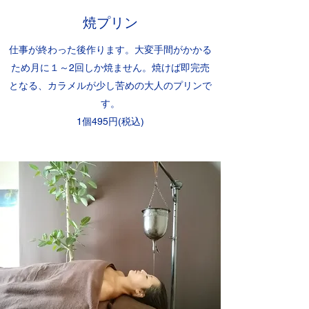
​​焼プリン
仕事が終わった後作ります。大変手間がかかる
ため月に１～2回しか焼ません。​焼けば即完売
となる、カラメルが少し苦めの大人のプリンで
す。
1個495円(税込)