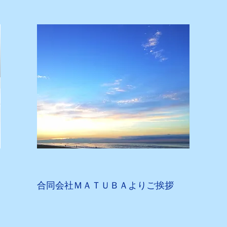
​​合同会社ＭＡＴＵＢＡよりご挨拶