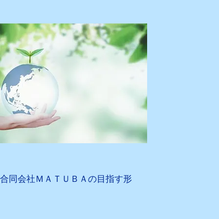
​​合同会社ＭＡＴＵＢＡの目指す形